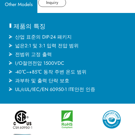
산업 응용분야
데이터시트
Inquiry
Other Models
문서
제품의 특징
MINMAX 소개
산업 표준의 DIP-24 패키지
넓은2:1 및 3:1 입력 전압 범위
전범위 고정 출력
최신소식
I/O절연전압 1500VDC
-40℃~+85℃ 동작 주변 온도 범위
문의하기
과부하 및 출력 단락 보호
UL/cUL/IEC/EN 60950-1 ITE안전 인증
繁體中文
English
简体中文
日本语
한국어