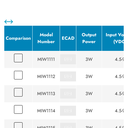
Model
Output
Input Volt
Comparison
ECAD
Number
Power
(VDC)
MIW1111
3W
4.5-9
MIW1112
3W
4.5-9
MIW1113
3W
4.5-9
MIW1114
3W
4.5-9
MIW1115
3W
4.5-9