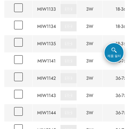
MIW1133
3W
18-36
MIW1134
3W
18-36
MIW1135
3W
18-36
제품 필터
MIW1141
3W
36-75
MIW1142
3W
36-75
MIW1143
3W
36-75
MIW1144
3W
36-75