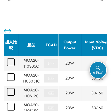
加入比
Output
Input Voltage
產品
ECAD
較
Power
(VDC)
MOA20-
20W
80-160
110S05C
產品篩選
MOA20-
20W
80-160
110S051C
MOA20-
20W
80-160
110S12C
MOA20-
20W
80-160
110S15C