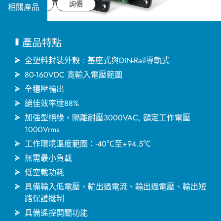
應用領域
Datasheet
詢價
相關產品
應用支援
產品特點
關於捷拓
全塑料封裝外殼 : 基座式與DIN-Rail導軌式
80-160VDC 寬輸入電壓範圍
全穩壓輸出
新聞中心
絕佳效率達88%
加強型絕緣，隔離耐壓3000VAC, 額定工作電壓
人才招募
1000Vrms
工作環境溫度範圍：-40℃至+94.5℃
聯絡我們
無需最小負載
低空載功耗
具備輸入低電壓、輸出過電流、輸出過電壓、輸出短
繁體中文
English
简体中文
路保護機制
具備遙控開關功能