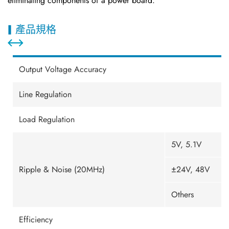
eliminating components of a power board.
產品規格
Output Voltage Accuracy
Line Regulation
Load Regulation
5V, 5.1V
Ripple & Noise (20MHz)
±24V, 48V
Others
Efficiency