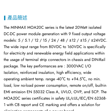
產品簡述
The MINMAX MOA20C series is the latest 20Watt isolated
DC-DC power module generation with 9 fixed output voltage
models: 5 / 5.1 / 12 / 15 / 24 / 48 / ±12 / ±15 / ±24VDC.
The wide input range from 80VDC to 160VDC is specifically
for electricity and renewable energy field applications within
the usage of terminal strip connectors in chassis and DIN-Rail
package. The key performances are : 3000VAC I/O
Isolation, reinforced insulation, high efficiency, wide
operating ambient temp. range -40℃ to +94.5℃, no min.
load, low no-load power consumption, remote on/off, built-in
EMI emission EN 55032 Class A, UVLO, OVP, and SCP. The
MOA20C series certificates in safety UL/cUL/IEC/EN 62368-
1 with CB report and CE marking and offers a solution for