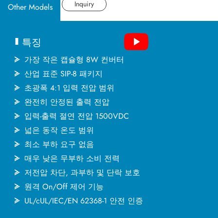
산업 응용분야
데이터시트
Inquiry
Other Models
문서
특징
MINMAX 소개
가장 작은 캡슐형 8W 컨버터
산업 표준 SIP-8 패키지
초광폭 4:1 입력 전압 범위
최신소식
완전히 안정된 출력 전압
입력-출력 절연 전압 1500VDC
문의하기
넓은 동작 온도 범위
최소 부하 요구 없음
매우 낮은 무부하 소비 전력
繁體中文
English
简体中文
저전압 차단, 과부하 및 단락 보호
원격 On/Off 제어 기능
日本语
한국어
UL/cUL/IEC/EN 62368-1 안전 인증