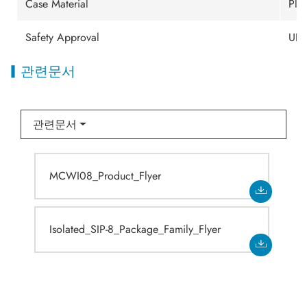
Case Material
Plas
Safety Approval
UL/
관련문서
관련문서
MCWI08_Product_Flyer
Isolated_SIP-8_Package_Family_Flyer