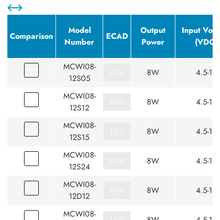
Model
Output
Input Volt
Comparison
ECAD
Number
Power
(VDC)
MCWI08-
8W
4.5-18
12S05
MCWI08-
8W
4.5-18
12S12
MCWI08-
8W
4.5-18
12S15
MCWI08-
8W
4.5-18
12S24
MCWI08-
8W
4.5-18
12D12
MCWI08-
8W
4.5-18