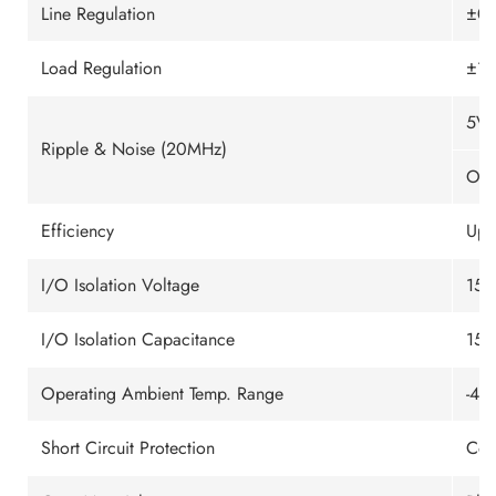
Line Regulation
±0.
Load Regulation
±1.
5Vo
Ripple & Noise (20MHz)
Oth
Efficiency
Up 
I/O Isolation Voltage
150
I/O Isolation Capacitance
150
Operating Ambient Temp. Range
-40
Short Circuit Protection
Con