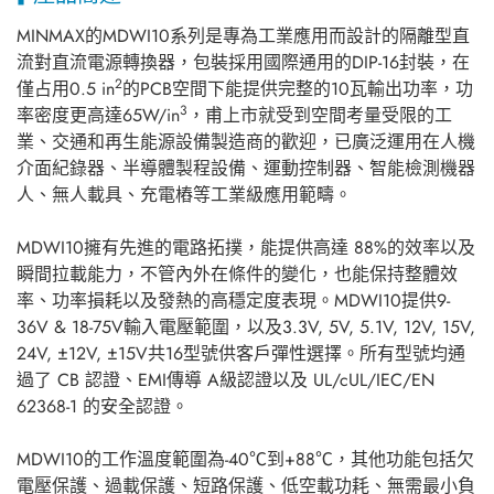
MINMAX的MDWI10系列是專為工業應用而設計的隔離型直
流對直流電源轉換器，包裝採用國際通用的DIP-16封裝，在
2
僅占用0.5 in
的PCB空間下能提供完整的10瓦輸出功率，功
3
率密度更高達65W/in
，甫上市就受到空間考量受限的工
業、交通和再生能源設備製造商的歡迎，已廣泛運用在人機
介面紀錄器、半導體製程設備、運動控制器、智能檢測機器
人、無人載具、充電樁等工業級應用範疇。
MDWI10擁有先進的電路拓撲，能提供高達 88%的效率以及
瞬間拉載能力，不管內外在條件的變化，也能保持整體效
率、功率損耗以及發熱的高穩定度表現。MDWI10提供9-
36V & 18-75V輸入電壓範圍，以及3.3V, 5V, 5.1V, 12V, 15V,
24V, ±12V, ±15V共16型號供客戶彈性選擇。所有型號均通
過了 CB 認證、EMI傳導 A級認證以及 UL/cUL/IEC/EN
62368-1 的安全認證。
MDWI10的工作溫度範圍為-40℃到+88℃，其他功能包括欠
電壓保護、過載保護、短路保護、低空載功耗、無需最小負