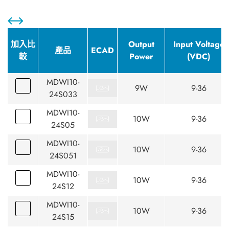
加入比
Output
Input Voltage
產品
ECAD
較
Power
(VDC)
MDWI10-
9W
9-36
24S033
MDWI10-
10W
9-36
24S05
MDWI10-
10W
9-36
24S051
MDWI10-
10W
9-36
24S12
MDWI10-
10W
9-36
24S15