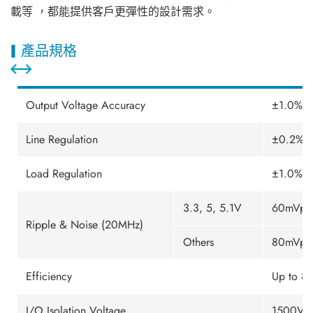
載等 ，都能提供客戶更彈性的設計需求。
產品規格
Output Voltage Accuracy
±1.0% m
Line Regulation
±0.2% t
Load Regulation
±1.0% m
3.3, 5, 5.1V
60mVp-p
Ripple & Noise (20MHz)
Others
80mVp-p
Efficiency
Up to 8
I/O Isolation Voltage
1500VD