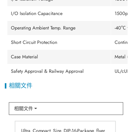
I/O Isolation Capacitance
1500pF 
Operating Ambient Temp. Range
-40℃ to
Short Circuit Protection
Continuo
Case Material
Metal (6
Safety Approval & Railway Approval
UL/cUL/
相關文件
相關文件
Ultra_Compact_Size_DIP-16-Package_flyer