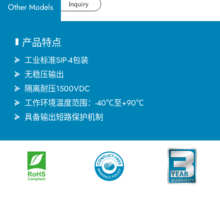
应用产业
Datasheet
Inquiry
Other Models
应用支持
产品特点
关于捷拓
工业标准SIP-4包装
无稳压输出
隔离耐压1500VDC
新闻中心
工作环境温度范围：-40℃至+90℃
具备输出短路保护机制
联络我们
繁體中文
English
简体中文
日本语
한국어