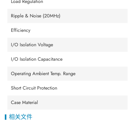
Load Regulation
Ripple & Noise (20MHz)
Efficiency
I/O Isolation Voltage
I/O Isolation Capacitance
Operating Ambient Temp. Range
Short Circuit Protection
Case Material
相关文件