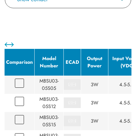
Model
Output
Input Volt
Comparison
ECAD
Number
Power
(VDC)
MBSU03-
3W
4.5-5.5
05S05
MBSU03-
3W
4.5-5.5
05S12
MBSU03-
3W
4.5-5.5
05S15
MBSU03-