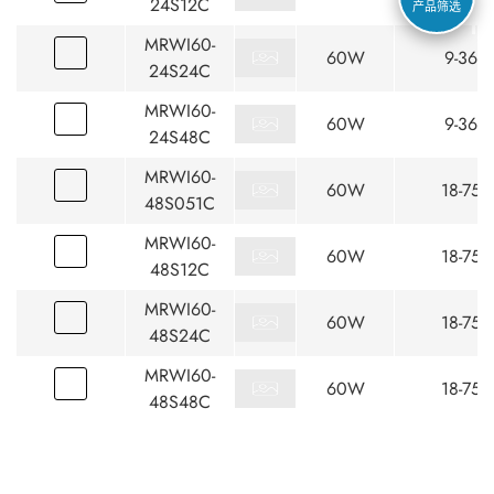
24S12C
产品筛选
MRWI60-
60W
9-36
24S24C
MRWI60-
60W
9-36
24S48C
MRWI60-
60W
18-75
48S051C
MRWI60-
60W
18-75
48S12C
MRWI60-
60W
18-75
48S24C
MRWI60-
60W
18-75
48S48C