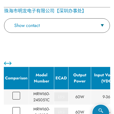
珠海市明龙电子有限公司【深圳办事处】
Show contact
Model
Output
Input Volt
Comparison
ECAD
Number
Power
(VDC)
MRWI60-
60W
9-36
24S051C
MRWI60-
60W
9-36