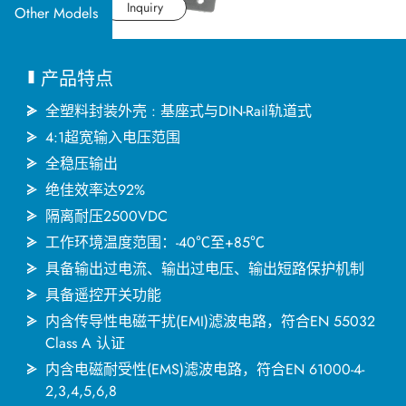
应用产业
Datasheet
Inquiry
Other Models
应用支持
产品特点
关于捷拓
全塑料封装外壳 : 基座式与DIN-Rail轨道式
4:1超宽输入电压范围
全稳压输出
新闻中心
绝佳效率达92%
隔离耐压2500VDC
联络我们
工作环境温度范围：-40℃至+85℃
具备输出过电流、输出过电压、输出短路保护机制
具备遥控开关功能
繁體中文
English
简体中文
内含传导性电磁干扰(EMI)滤波电路，符合EN 55032
Class A 认证
内含电磁耐受性(EMS)滤波电路，符合EN 61000-4-
日本语
한국어
2,3,4,5,6,8