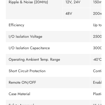
Ripple & Noise (20MHz)
12V, 24V
150mVp
48V
200mV
Efficiency
Up to 
I/O Isolation Voltage
2500V
I/O Isolation Capacitance
3000pF
Operating Ambient Temp. Range
-40°C t
Short Circuit Protection
Continu
Remote ON/OFF
Enable
Case Material
Plastic