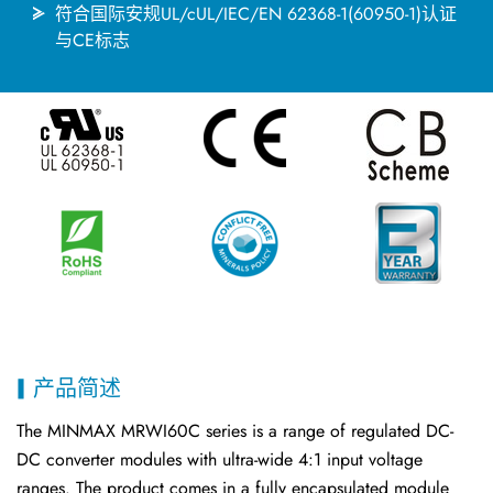
符合国际安规UL/cUL/IEC/EN 62368-1(60950-1)认证
与CE标志
产品简述
The MINMAX MRWI60C series is a range of regulated DC-
DC converter modules with ultra-wide 4:1 input voltage
ranges. The product comes in a fully encapsulated module