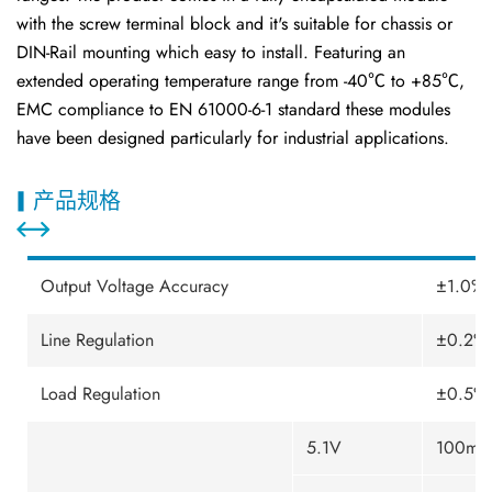
with the screw terminal block and it's suitable for chassis or
DIN-Rail mounting which easy to install. Featuring an
extended operating temperature range from -40℃ to +85℃,
EMC compliance to EN 61000-6-1 standard these modules
have been designed particularly for industrial applications.
产品规格
Output Voltage Accuracy
±1.0% 
Line Regulation
±0.2% 
Load Regulation
±0.5% 
5.1V
100mV