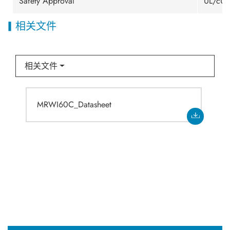
Safety Approval
UL/cUL
相关文件
相关文件
MRWI60C_Datasheet