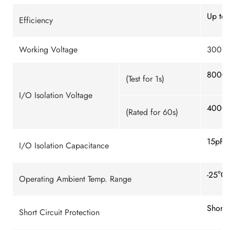
Up to
Efficiency
Working Voltage
300 V
8000VD
(Test for 1s)
I/O Isolation Voltage
4000VA
(Rated for 60s)
15pF t
I/O Isolation Capacitance
-25℃ 
Operating Ambient Temp. Range
Short 
Short Circuit Protection