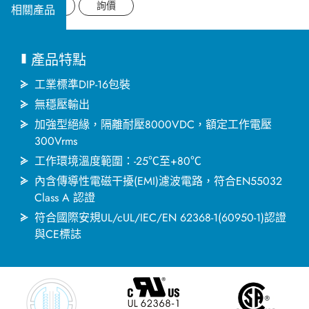
應用領域
Datasheet
詢價
相關產品
應用支援
產品特點
關於捷拓
工業標準DIP-16包裝
無穩壓輸出
加強型絕緣，隔離耐壓8000VDC，額定工作電壓
新聞中心
300Vrms
工作環境溫度範圍：-25℃至+80℃
人才招募
內含傳導性電磁干擾(EMI)濾波電路，符合EN55032
Class A 認證
聯絡我們
符合國際安規UL/cUL/IEC/EN 62368-1(60950-1)認證
與CE標誌
繁體中文
English
简体中文