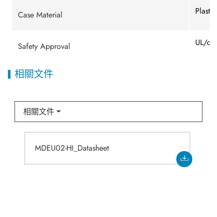
Plasti
Case Material
UL/cU
Safety Approval
相關文件
相關文件
MDEU02-HI_Datasheet