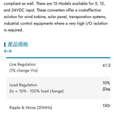
compliant as well. There are 15 Models available for 5, 12,
and 24VDC input. These converters offer a cost-effective
solution for wind turbine, solar panel, transporation systems,
industrial control equipments where a very high I/O isolation
is required.
產品規格
Line Regulation
±1.2% 
(1% change Vin)
10% -
Load Regulation
(Depe
(Io = 10% - 100% load change)
150mV
Ripple & Noise (20MHz)