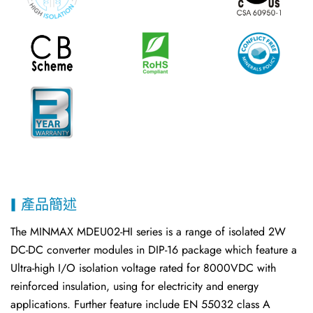
日本语
한국어
產品簡述
The MINMAX MDEU02-HI series is a range of isolated 2W
DC-DC converter modules in DIP-16 package which feature a
Ultra-high I/O isolation voltage rated for 8000VDC with
reinforced insulation, using for electricity and energy
applications. Further feature include EN 55032 class A