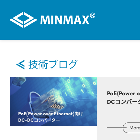
VR展示ホール
技術ブログ
製品情報
PoE(Power o
用途分野
DCコンバー
サポート
Mor
技術ブログ