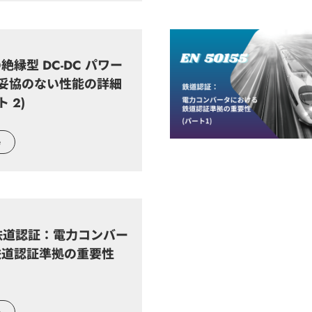
縁型 DC-DC パワー
 妥協のない性能の詳細
 2)
e
5 鉄道認証：電力コンバー
鉄道認証準拠の重要性
e