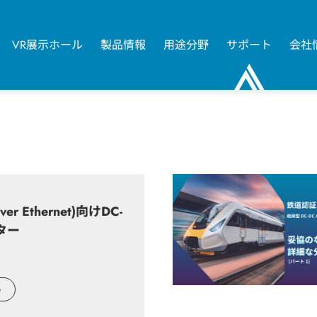
VR展示ホール
製品情報
用途分野
サポート
会社
0
ver Ethernet)向けDC-
ター
e