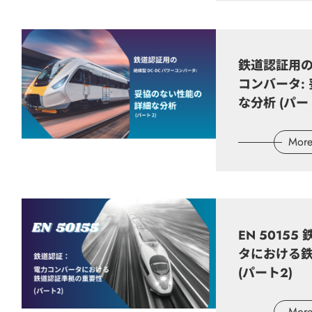
カタログ
製品ビデオ
鉄道認証用の絶
コンバータ:
会社のビデオ
な分析 (パート
技術記事
Mor
会社情報
EN 5015
最新情報
タにおける
(パート2)
お問い合わせ
Mor