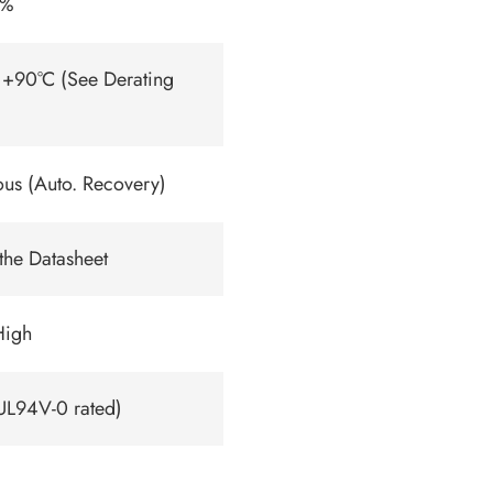
7%
 +90°C (See Derating
us (Auto. Recovery)
 the Datasheet
High
(UL94V-0 rated)