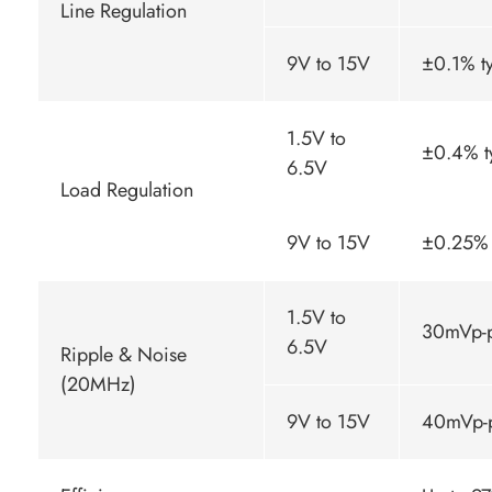
Line Regulation
9V to 15V
±0.1% ty
1.5V to
±0.4% t
6.5V
Load Regulation
9V to 15V
±0.25% 
1.5V to
30mVp-
6.5V
Ripple & Noise
(20MHz)
9V to 15V
40mVp-