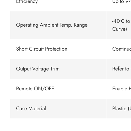
Efficiency
Up to 9
-40°C to
Operating Ambient Temp. Range
Curve)
Short Circuit Protection
Continuo
Output Voltage Trim
Refer to
Remote ON/OFF
Enable 
Case Material
Plastic 