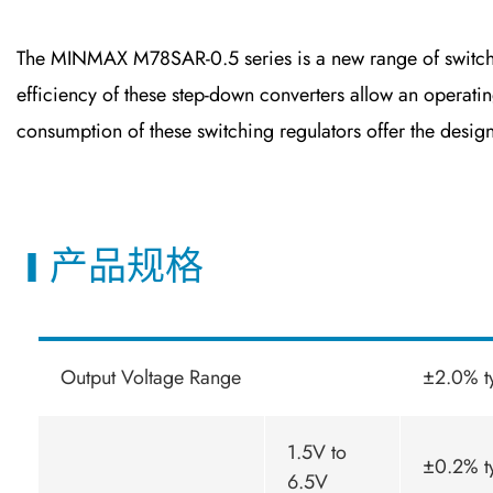
The MINMAX M78SAR-0.5 series is a new range of switching
efficiency of these step-down converters allow an operati
consumption of these switching regulators offer the design
产品规格
Output Voltage Range
±2.0% t
1.5V to
±0.2% t
6.5V