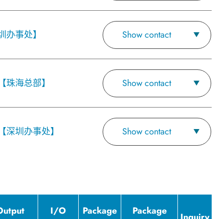
圳办事处】
Show contact
【珠海总部】
Show contact
【深圳办事处】
Show contact
Output
I/O
Package
Package
Inquiry