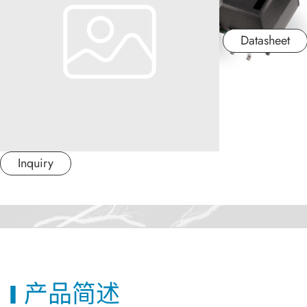
应用产业
Datasheet
应用支持
关于捷拓
新闻中心
Inquiry
联络我们
繁體中文
日本语
产品简述