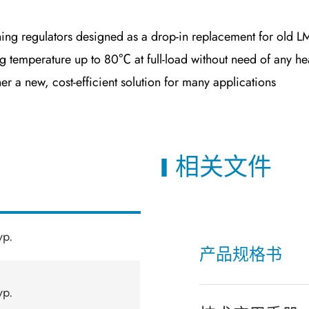
 regulators designed as a drop-in replacement for old LM78
ng temperature up to 80℃ at full-load without need of any he
er a new, cost-efficient solution for many applications
相关文件
yp.
产品规格书
yp.