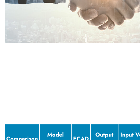
Model
Output
Input V
Comparison
ECAD