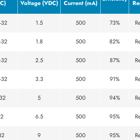
C)
Voltage (VDC)
Current (mA)
Re
-32
1.5
500
73%
R
-32
1.8
500
82%
R
-32
2.5
500
87%
R
-32
3.3
500
91%
R
-32
5
500
94%
R
32
6.5
500
95%
R
32
9
500
95%
R