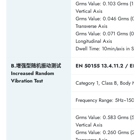
Grms Value: 0.103 Grms (1.01
Vertical Axis
Grms Value: 0.046 Grms (0.45
Transverse Axis
Grms Value: 0.071 Grms (0.70
Longitudinal Axis
Dwell Time: 10min/axis in Sto
B.增强型随机振动测试
EN 50155 13.4.11.2 / EN 
Increased Random
Vibration Test
Category 1, Class B, Body Mo
Frequency Range: 5Hz~150Hz
Grms Value: 0.583 Grms (5.72
Vertical Axis
Grms Value: 0.260 Grms (2.55
Transverse Axis