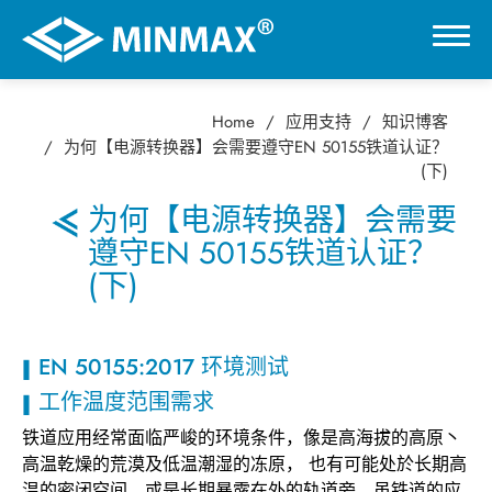
Home
应用支持
知识博客
0
为何【电源转换器】会需要遵守EN 50155铁道认证？
(下)
虚拟展厅
为何【电源转换器】会需要
遵守EN 50155铁道认证？
产品选择
(下)
应用产业
EN 50155:2017 环境测试
工作温度范围需求
应用支持
铁道应用经常面临严峻的环境条件，像是高海拔的高原丶
高温乾燥的荒漠及低温潮湿的冻原， 也有可能处於长期高
知识博客
温的密闭空间，或是长期暴露在外的轨道旁，虽铁道的应