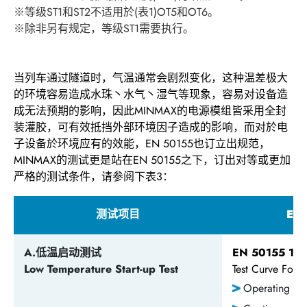
※等级ST1和ST2不适用於(表1)OT5和OT6。
※除非另有规定，等级ST1需要执行。
当列车通过隧道时，气温通常会剧烈变化，这种温差极大
的环境容易造成水珠丶水气丶湿气等现象，容易对设备造
成无法预期的影响，因此MINMAX的电源模组皆采用全封
装灌胶，可有效抵挡外部环境因子造成的影响，而对於电
子设备於环境应有的效能，EN 50155也订立出规范，
MINMAX的测试更是站在EN 50155之下，订出对等或更加
严格的测试条件，请参阅下表3：
测试项目
EN 
A.低温启动测试
EN 50155 13.
Low Temperature Start-up Test
Test Curve Foll
Operating Te