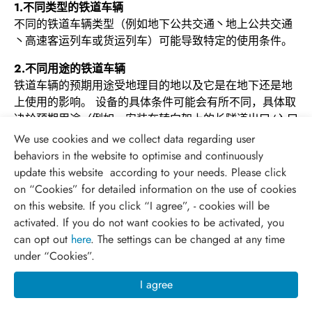
1.不同类型的铁道车辆
不同的铁道车辆类型（例如地下公共交通丶地上公共交通
丶高速客运列车或货运列车）可能导致特定的使用条件。
2.不同用途的铁道车辆
铁道车辆的预期用途受地理目的地以及它是在地下还是地
上使用的影响。 设备的具体条件可能会有所不同，具体取
决於预期用途（例如，安装在转向架上的长隧道出口/入口
的快速温度变化）。
We use cookies and we collect data regarding user
behaviors in the website to optimise and continuously
3.铁道车辆上设备的位置
update this website according to your needs. Please click
下图15为铁道车辆典型设备位置，如位置4（车体下或车
on “
Cookies
” for detailed information on the use of cookies
顶）丶位置5（车辆间）丶位置6（转向架）以及位置
on this website. If you click “I agree”, - cookies will be
7（轮轴），会依据设计在不同的位置，给予不同的使用条
activated. If you do not want cookies to be activated, you
件。而下表5则示意了设备位置与要求的条件结果。
can opt out
here
. The settings can be changed at any time
under “Cookies”.
I agree