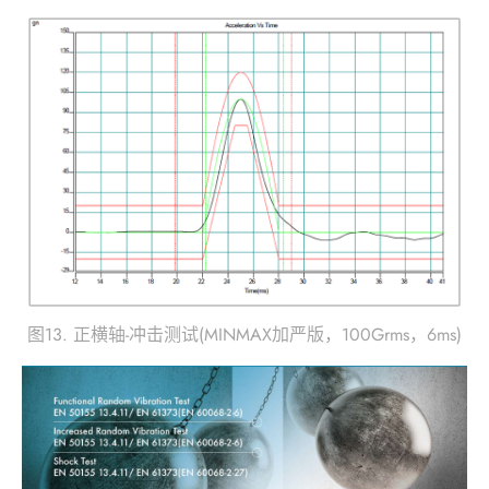
图13. 正横轴-冲击测试(MINMAX加严版，100Grms，6ms)