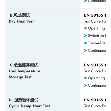
Continuous O
B.乾热测试
EN 50155 13.
Dry Heat Test
Test Curve Foll
Operating Te
Switch-on Ex
Thermal Test 
Continuous O
C.低温储存测试
EN 50155 13.
Low Temperature
Test Curve Foll
Storage Test
Operating Te
Continuous O
D. 湿热循环测试
EN 50155 13.
Cyclic Damp Heat Test
Test Curve Foll