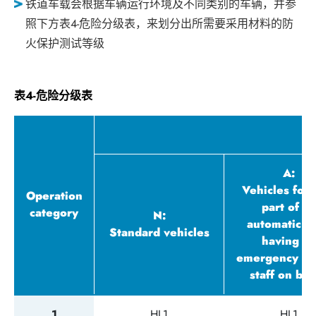
铁道车载会根据车辆运行环境及不同类别的车辆，并参
照下方表4-危险分级表，来划分出所需要采用材料的防
火保护测试等级
表4-危险分级表
D
A:
Vehicles for
Operation
part of an
category
N:
automatic tr
Standard vehicles
having n
emergency tr
staff on bo
1
HL1
HL1