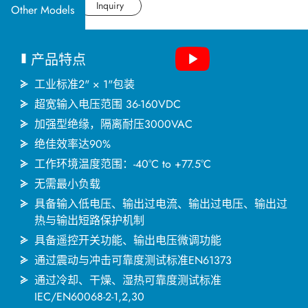
应用产业
Datasheet
Inquiry
Other Models
应用支持
产品特点
关于捷拓
工业标准2" × 1"包装
超宽输入电压范围 36-160VDC
加强型绝缘，隔离耐压3000VAC
新闻中心
绝佳效率达90%
工作环境温度范围：-40°C to +77.5°C
联络我们
无需最小负载
具备输入低电压、输出过电流、输出过电压、输出过
热与输出短路保护机制
繁體中文
English
简体中文
具备遥控开关功能、输出电压微调功能
通过震动与冲击可靠度测试标准EN61373
通过冷却、干燥、湿热可靠度测试标准
日本语
한국어
IEC/EN60068-2-1,2,30