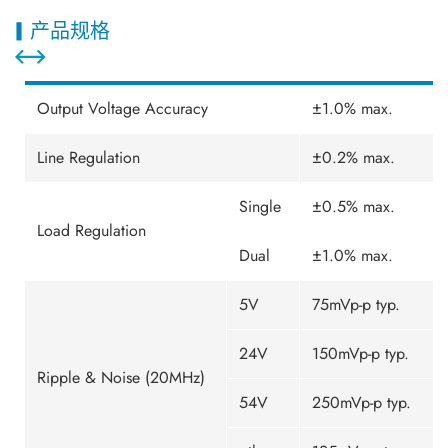
产品规格
Output Voltage Accuracy
±1.0% max.
Line Regulation
±0.2% max.
Single
±0.5% max.
Load Regulation
Dual
±1.0% max.
5V
75mVp-p typ.
24V
150mVp-p typ.
Ripple & Noise (20MHz)
54V
250mVp-p typ.