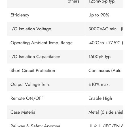
others
125mVp-p typ.
Efficiency
Up to 90%
I/O Isolation Voltage
3000VAC min. (Rein
Operating Ambient Temp. Range
-40°C to +77.5°C (S
I/O Isolation Capacitance
1500pF typ.
Short Circuit Protection
Continuous (Auto. R
Output Voltage Trim
±10% max.
Remote ON/OFF
Enable High
Case Material
Metal (6 side shield
Railway & Safety Approval
UL/cUL/IEC/EN 623