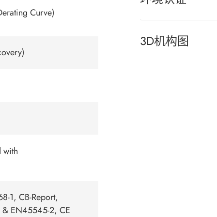
Derating Curve)
3D机构图
covery)
 with
-1, CB-Report,
 & EN45545-2, CE