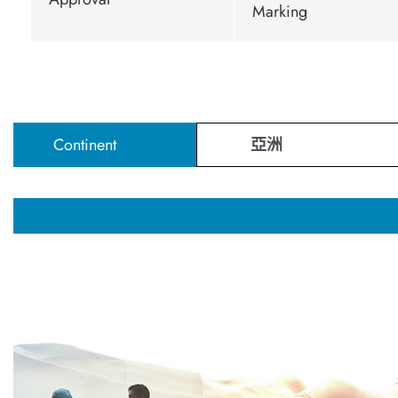
Marking
Continent
亞洲