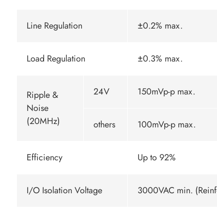
Line Regulation
±0.2% max.
Load Regulation
±0.3% max.
24V
150mVp-p max.
Ripple &
Noise
(20MHz)
others
100mVp-p max.
Efficiency
Up to 92%
I/O Isolation Voltage
3000VAC min. (Reinfo