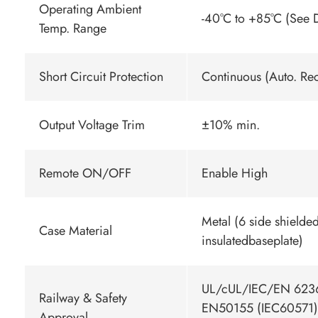
Operating Ambient
-40°C to +85°C (See 
Temp. Range
Short Circuit Protection
Continuous (Auto. Re
Output Voltage Trim
±10% min.
Remote ON/OFF
Enable High
Metal (6 side shielded
Case Material
insulatedbaseplate)
UL/cUL/IEC/EN 62368
Railway & Safety
EN50155 (IEC60571)
Approval