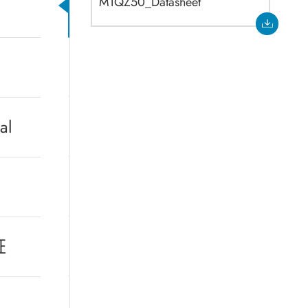
MTQZ50_Datasheet
al
证